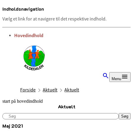
Indholdsnavigation
Vælg et link for at navigere til det respektive indhold.
gå til
Hovedindhold
Menu
Forside
Aktuelt
Aktuelt
start på hovedindhold
Aktuelt
senest opdateret 7. juli 2025
Søg
Søg
Maj 2021