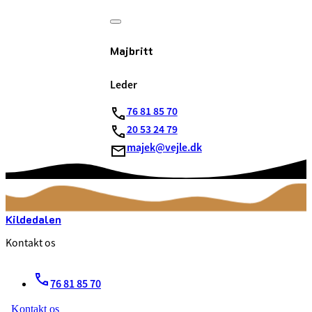
Majbritt
Leder
76 81 85 70
20 53 24 79
majek@vejle.dk
Kildedalen
Kontakt os
76 81 85 70
Kontakt os