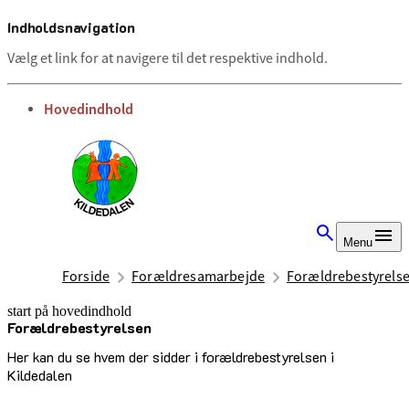
Indholdsnavigation
Vælg et link for at navigere til det respektive indhold.
gå til
Hovedindhold
Menu
Forside
Forældresamarbejde
Forældrebestyrels
start på hovedindhold
Forældrebestyrelsen
senest opdateret 8. juli 2026
Her kan du se hvem der sidder i forældrebestyrelsen i
Kildedalen